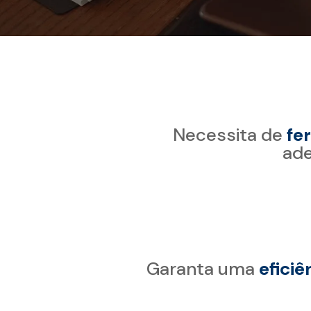
Necessita de
fe
ad
Garanta uma
eficiê