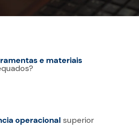
rramentas e materiais
equados?
ncia operacional
superior