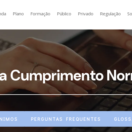
nda
Plano
Formação
Público
Privado
Regulação
So
ra Cumprimento No
NIMOS
PERGUNTAS FREQUENTES
GLOSS