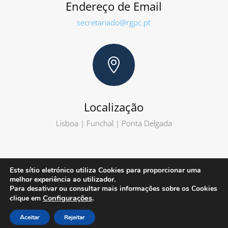
Endereço de Email
secretariado@rgpc.pt

Localização
Lisboa | Funchal | Ponta Delgada
Este sítio eletrónico utiliza Cookies para proporcionar uma
melhor experiência ao utilizador.
© Audiqcer 2024
|
Política de Proteção de
Para desativar ou consultar mais informações sobre os Cookies
Configurações
.
Dados
|
Ficha Técnica
clique em
Aceitar
Rejeitar