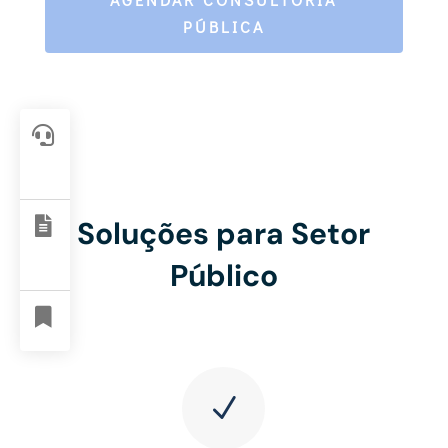
PÚBLICA

Soluções para Setor

Público

N