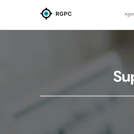
Age
Su