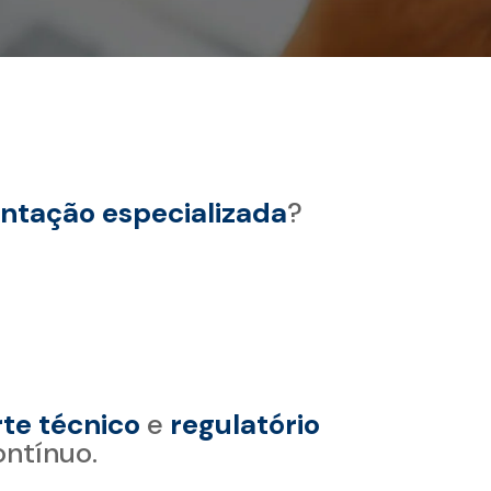
entação especializada
?
te técnico
e
regulatório
ontínuo.