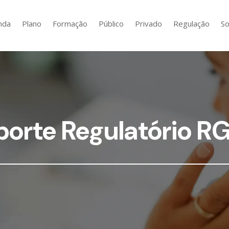
nda
Plano
Formação
Público
Privado
Regulação
So
porte Regulatório R