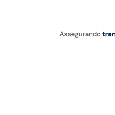

Assegurando
tra

