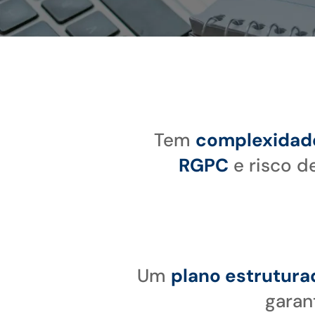
Tem
complexidad
RGPC
e risco d
Um
plano estrutura
gara