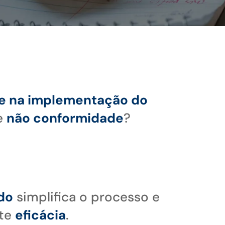
e na implementação do
e
não conformidade
?
do
simplifica o processo e
nte
eficácia
.