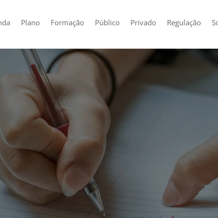
nda
Plano
Formação
Público
Privado
Regulação
S
PC | Plano de Ati
 Conformidade R