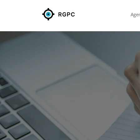
Age
PAC RG
de