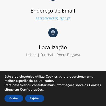
Endereço de Email
secretariado@rgpc.pt

Localização
Lisboa | Funchal | Ponta Delgada
Este sítio eletrónico utiliza Cookies para proporcionar uma
melhor experiência ao utilizador.
© Audiqcer 2024
|
Política de Proteção de
Para desativar ou consultar mais informações sobre os Cookies
Configurações
.
clique em
Dados
|
Ficha Técnica
Aceitar
Rejeitar