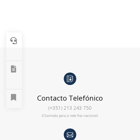



Contacto Telefónico

(+351) 213 243 750
(Chamada para a rede fixa nacional)
