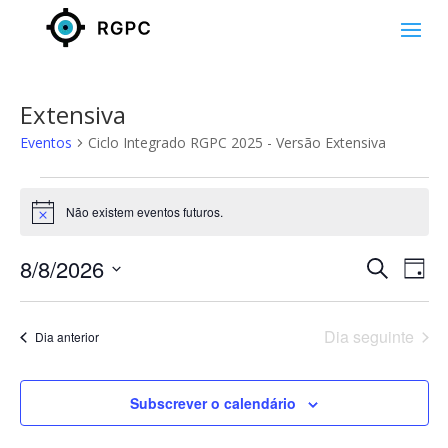
Ciclo Integrado RGPC 2025 - Versão
Extensiva
Eventos
Ciclo Integrado RGPC 2025 - Versão Extensiva
Eventos
for
Não existem eventos futuros.
Aviso
Agosto
Naveg
Na
8,
8/8/2026
Pesquisar
Dia
de
de
2026
Selecione
vis
pesqui
a
de
Dia seguinte
e
Dia anterior
data.
Eve
visuali
de
Subscrever o calendário
Evento