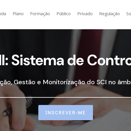
nda
Plano
Formação
Público
Privado
Regulação
So
I: Sistema de Contro
ão, Gestão e Monitorização do SCI no âm
INSCREVER-ME