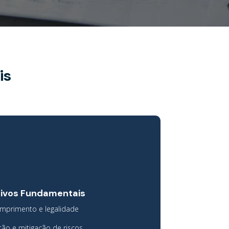
is
tivos Fundamentais
mprimento e legalidade
tão e mitigação de riscos