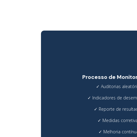



Processo de Monito
✓
Auditorias aleatór
✓
Indicadores de dese
✓
Reporte de result
✓
Medidas corretiv
✓
Melhoria contínu