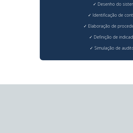
✓
Desenho do sist
✓
Identificação de con
✓
Elaboração de proced
✓
Definição de indica
✓
Simulação de audito