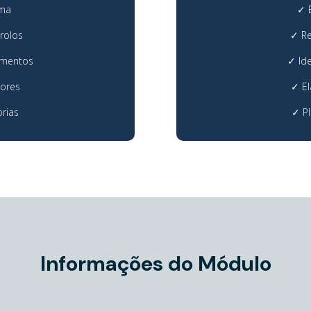
ema
✓
trolos
✓
R
imentos
✓
Id
dores
✓
E
rias
✓
P
Informações do Módulo