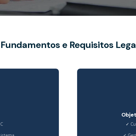
. Fundamentos e Requisitos Lega
Obje
PC
✓
Cu
sistema
✓
Ges