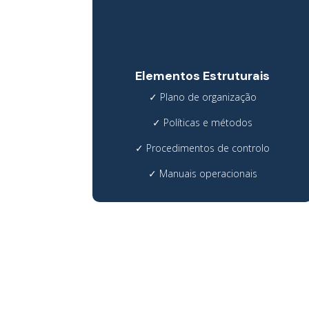
Elementos Estruturais
✓
Plano de organização
✓
Políticas e métodos
✓
Procedimentos de controlo
✓
Manuais operacionais