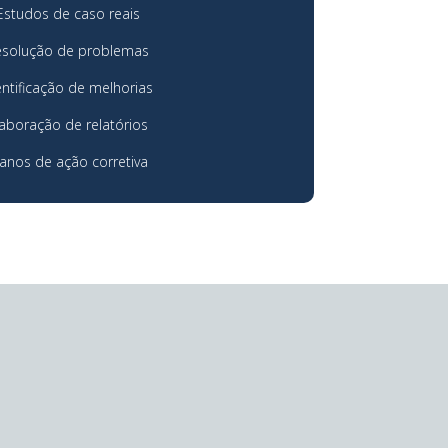
Estudos de caso reais
esolução de problemas
entificação de melhorias
laboração de relatórios
lanos de ação corretiva