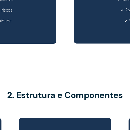
 riscos
✓
Pr
midade
✓
2. Estrutura e Componentes