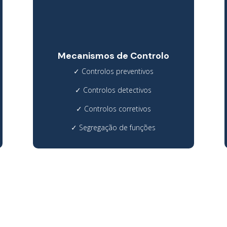
Mecanismos de Controlo
✓
Controlos preventivos
✓
Controlos detectivos
✓
Controlos corretivos
✓
Segregação de funções