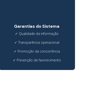
Garantias do Sistema
✓
Qualidade da informação
✓
Transparência operacional
✓
Promoção da concorrência
✓
Prevenção de favorecimento