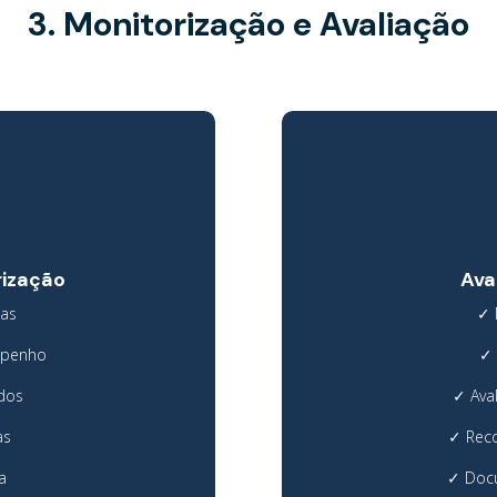
3. Monitorização e Avaliação
rização
Ava
ias
✓
mpenho
✓
ados
✓
Ava
as
✓
Rec
a
✓
Doc