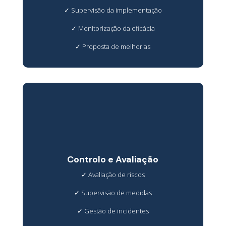
✓
Supervisão da implementação
✓
Monitorização da eficácia
✓
Proposta de melhorias
Controlo e Avaliação
✓
Avaliação de riscos
✓
Supervisão de medidas
✓
Gestão de incidentes