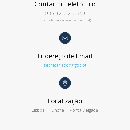
Contacto Telefónico
(+351) 213 243 750
(Chamada para a rede fixa nacional)

Endereço de Email
secretariado@rgpc.pt

Localização
Lisboa | Funchal | Ponta Delgada