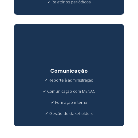
✓
Relatórios periódicos
Comunicação
✓
Reporte à administração
✓
Comunicação com MENAC
✓
Formação interna
✓
Gestão de stakeholders
