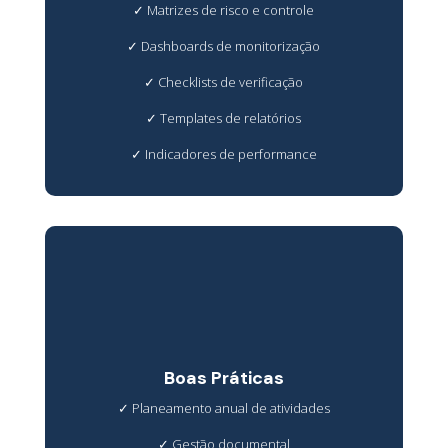
✓
Matrizes de risco e controle
✓
Dashboards de monitorização
✓
Checklists de verificação
✓
Templates de relatórios
✓
Indicadores de performance
Boas Práticas
✓
Planeamento anual de atividades
✓
Gestão documental