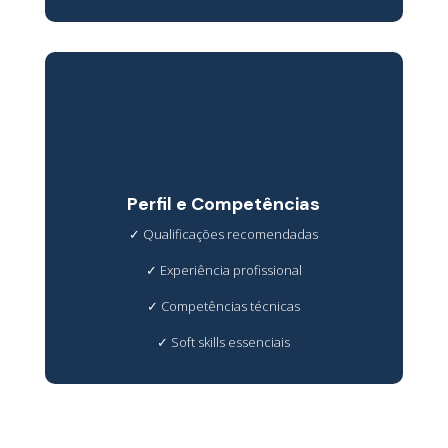
Perfil e Competências
✓
Qualificações recomendadas
✓
Experiência profissional
✓
Competências técnicas
✓
Soft skills essenciais