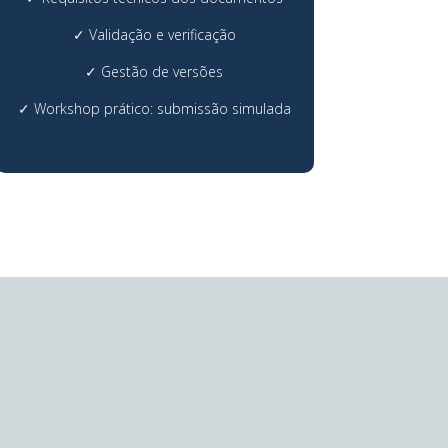
✓
Validação e verificação
✓
Gestão de versões
✓
Workshop prático: submissão simulada