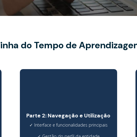
inha do Tempo de Aprendizage
Parte 2: Navegação e Utilização
✓
Interface e funcionalidades principais
✓
Gestão do perfil da entidade