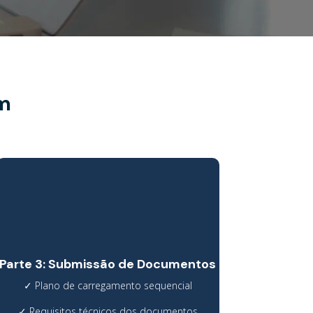
m
Parte 3: Submissão de Documentos
✓
Plano de carregamento sequencial
✓
Requisitos técnicos dos documentos