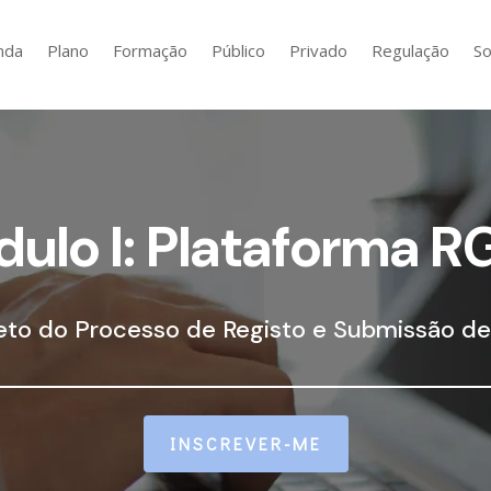
nda
Plano
Formação
Público
Privado
Regulação
So
ulo I: Plataforma 
to do Processo de Registo e Submissão 
INSCREVER-ME