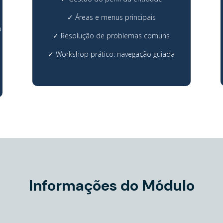
✓
Áreas e menus principais
o
✓
Resolução de problemas comuns
✓
Workshop prático: navegação guiada
Informações do Módulo