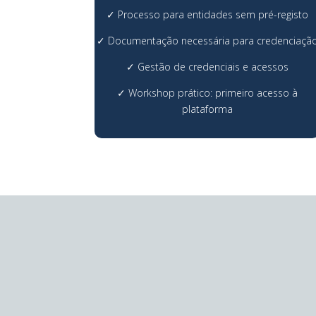
✓
Processo para entidades sem pré-registo

✓
Documentação necessária para credenciaçã
✓
Gestão de credenciais e acessos

✓
Workshop prático: primeiro acesso à
plataforma
