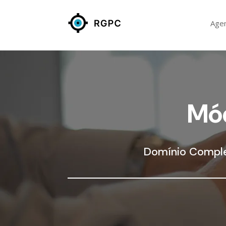
Age
Mód
Domínio Comple