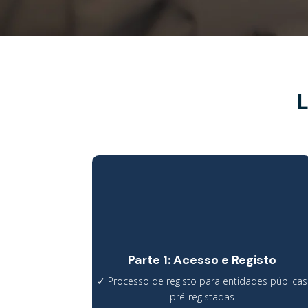
L
Parte 1: Acesso e Registo
✓
Processo de registo para entidades públicas
pré-registadas