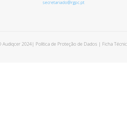
secretariado@rgpc.pt
 Audiqcer 2024
|
Política de Proteção de Dados
|
Ficha Técni