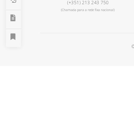
(+351) 213 243 750
(Chamada para a rede fixa nacional)


©